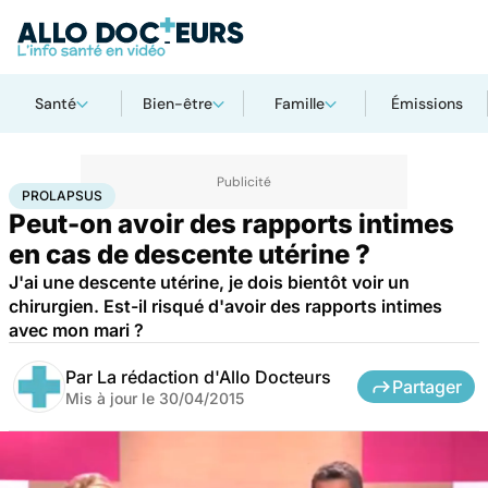
Santé
Bien-être
Famille
Émissions
Accueil
Bien-être
Sexo
Prolapsus
PROLAPSUS
Peut-on avoir des rapports intimes
en cas de descente utérine ?
J'ai une descente utérine, je dois bientôt voir un
chirurgien. Est-il risqué d'avoir des rapports intimes
avec mon mari ?
Par
La rédaction d'Allo Docteurs
Partager
Mis à jour le
30/04/2015