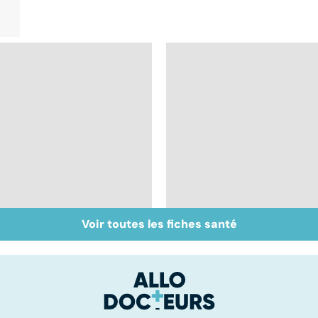
Voir toutes les fiches santé
Staphylocoque doré :
Comprendre les
une bactérie sous
myopathies
surveillance