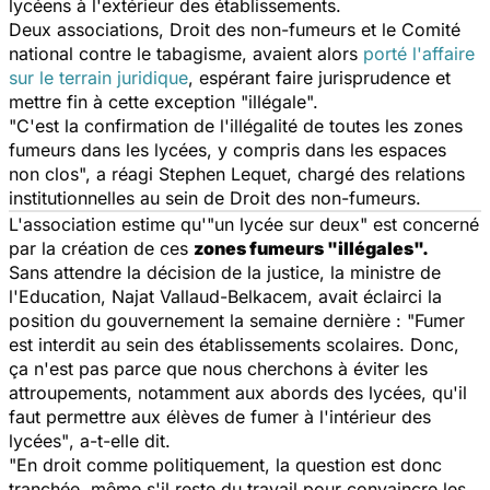
lycéens à l'extérieur des établissements.
Deux associations,
Droit des non-fumeurs
et le
Comité
national contre le tabagisme
, avaient alors
porté l'affaire
sur le terrain juridique
, espérant faire jurisprudence et
mettre fin à cette exception
"illégale".
"C'est la confirmation de l'illégalité de toutes les zones
fumeurs dans les lycées, y compris dans les espaces
non clos",
a réagi Stephen Lequet, chargé des relations
institutionnelles au sein de Droit des non-fumeurs.
L'association estime qu'
"un lycée sur deux"
est concerné
par la création de ces
zones fumeurs
"illégales".
Sans attendre la décision de la justice, la ministre de
l'Education, Najat Vallaud-Belkacem, avait éclairci la
position du gouvernement la semaine dernière :
"Fumer
est interdit au sein des établissements scolaires. Donc,
ça n'est pas parce que nous cherchons à éviter les
attroupements, notamment aux abords des lycées, qu'il
faut permettre aux élèves de fumer à l'intérieur des
lycées"
, a-t-elle dit.
"En droit comme politiquement, la question est donc
tranchée, même s'il reste du travail pour convaincre les