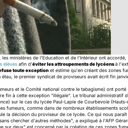
les ministères de l'Education et de l'Intérieur ont accordé, 
s élèves
afin d'
éviter les attroupements de lycéens
à l'ex
efuse toute exception
et estime qu'en créant des zones fu
en étau, le premier syndicat de proviseurs avait écrit fin jan
umeurs
et le
Comité national contre le tabagisme
) ont porté 
re fin à cette exception "illégale". Le tribunal administrati
ence) sur le cas du lycée Paul-Lapie de Courbevoie (Hauts-
zones fumeurs, comme dans de nombreux établissements scol
le la décision du proviseur de ce lycée. Ce qui nous paraît
 sans chercher d'autres méthodes",
a expliqué à l'AFP Gérar
ée sur deux"
est concerné par la création de ces zones fum