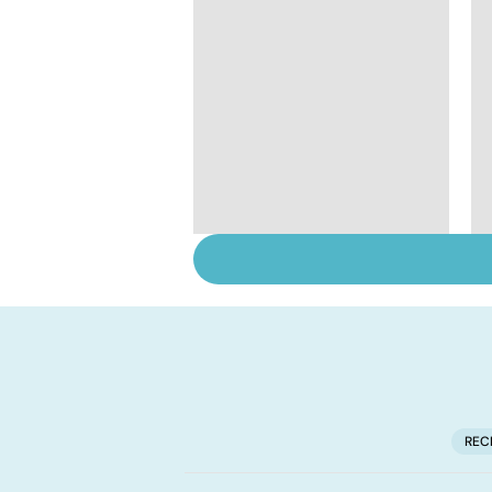
Comment tenir ses
bonnes résolutions
REC