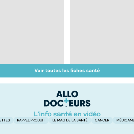
Voir toutes les fiches santé
BPCO, la bronchite du
Les méthodes qui
fumeur
fonctionnent
vraiment pour arrête
de fumer !
ETTES
RAPPEL PRODUIT
LE MAG DE LA SANTÉ
CANCER
MÉDICAM