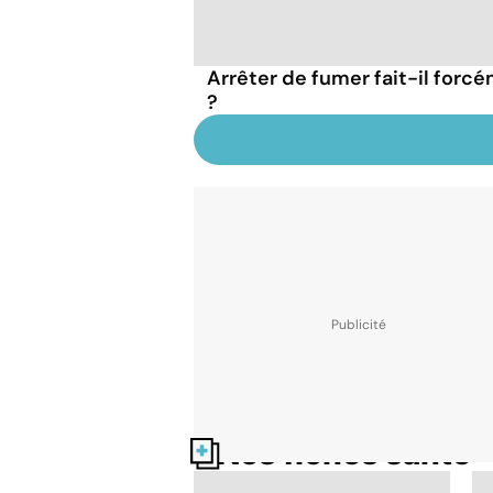
Arrêter de fumer fait-il forc
?
Nos fiches santé