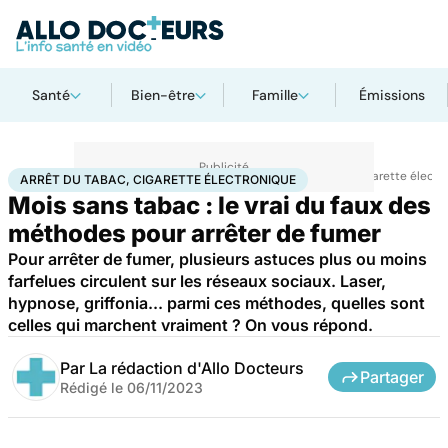
Santé
Bien-être
Famille
Émissions
Accueil
Santé
Maladies
Drogues et addictions
Arrêt du tabac, cigarette élect
ARRÊT DU TABAC, CIGARETTE ÉLECTRONIQUE
Mois sans tabac : le vrai du faux des
méthodes pour arrêter de fumer
Pour arrêter de fumer, plusieurs astuces plus ou moins
farfelues circulent sur les réseaux sociaux. Laser,
hypnose, griffonia... parmi ces méthodes, quelles sont
celles qui marchent vraiment ? On vous répond.
Par
La rédaction d'Allo Docteurs
Partager
Rédigé le
06/11/2023