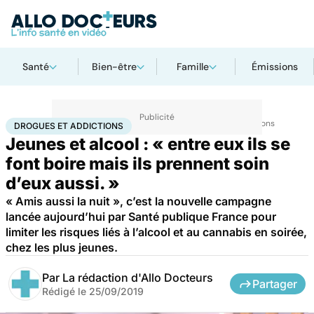
Santé
Bien-être
Famille
Émissions
Accueil
Santé
Maladies
Drogues et addictions
Drogues et addictions
DROGUES ET ADDICTIONS
Jeunes et alcool : « entre eux ils se
font boire mais ils prennent soin
d’eux aussi. »
« Amis aussi la nuit », c’est la nouvelle campagne
lancée aujourd’hui par Santé publique France pour
limiter les risques liés à l’alcool et au cannabis en soirée,
chez les plus jeunes.
Par
La rédaction d'Allo Docteurs
Partager
Rédigé le
25/09/2019