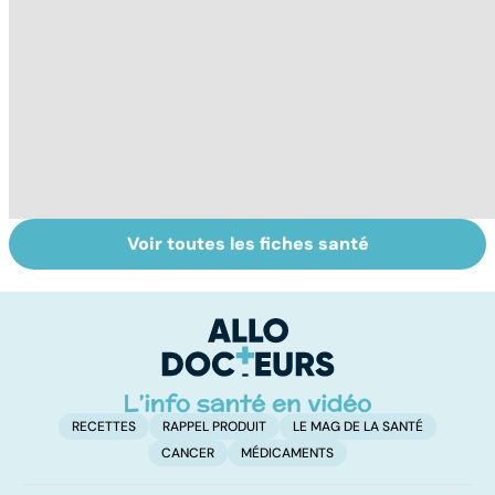
Voir toutes les fiches santé
Accro au sucre ?
Morphine : sois
To
sage ô ma
le
douleur
p
RECETTES
RAPPEL PRODUIT
LE MAG DE LA SANTÉ
CANCER
MÉDICAMENTS