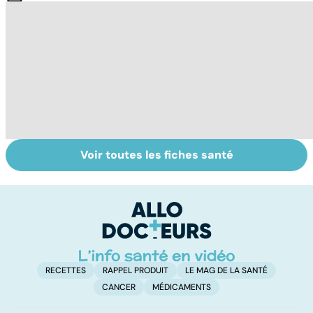
Voir toutes les fiches santé
Comment tenir
Les méthodes
Le
ses bonnes
qui fonctionnent
po
résolutions
vraiment pour
la
arrêter de fumer
!
RECETTES
RAPPEL PRODUIT
LE MAG DE LA SANTÉ
CANCER
MÉDICAMENTS