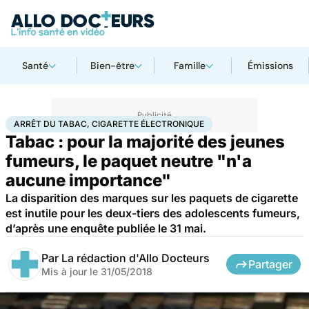
Santé
Bien-être
Famille
Émissions
Accueil
Santé
Arrêt du tabac, cigarette électronique
ARRÊT DU TABAC, CIGARETTE ÉLECTRONIQUE
Tabac : pour la majorité des jeunes
fumeurs, le paquet neutre "n'a
aucune importance"
La disparition des marques sur les paquets de cigarette
est inutile pour les deux-tiers des adolescents fumeurs,
d’après une enquête publiée le 31 mai.
Par
La rédaction d'Allo Docteurs
Partager
Mis à jour le
31/05/2018