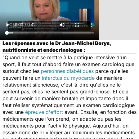
Les réponses avec le Dr Jean-Michel Borys,
nutritionniste et endocrinologue :
"Quand on veut se mettre à la pratique intensive d'un
sport, il faut tout d'abord faire un examen cardiologique,
surtout chez les
personnes diabétiques
parce qu'elles
peuvent faire un
infarctus du myocarde
de manière
relativement silencieuse, c'est-à-dire qu'elles ne le
sentent pas, elles ne sentent pas grand-chose. Et cela
peut survenir de manière brutale et importante donc il
faut réaliser systématiquement un examen cardiologique
avec une
épreuve d'effort
avant. Ensuite, en fonction des
médicaments que l'on prend, on adapte ou pas les
médicaments pour l'activité physique. Aujourd'hui, on
essaie donc de privilégier au maximum les médicaments