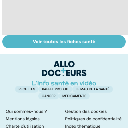
Voir toutes les fiches santé
Bien vivre la
Tout savoir sur
E
ménopause
nos excréments
p
ca
l'
p
RECETTES
RAPPEL PRODUIT
LE MAG DE LA SANTÉ
CANCER
MÉDICAMENTS
Qui sommes-nous ?
Gestion des cookies
Mentions légales
Politiques de confidentialité
Charte d'utilisation
Index thématique