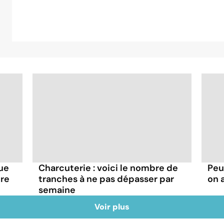
que
Charcuterie : voici le nombre de
Peu
tre
tranches à ne pas dépasser par
on 
semaine
Voir plus