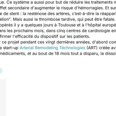
ue. Ce système a aussi pour but de réduire les traitement
fet secondaire d'augmenter le risque d'hémorragies. Et surto
 de stent : la resténose des artères, c’est-à-dire la réappar
sation". Mais aussi la thrombose tardive, qui peut être fatale.
 opérés il y a quelques jours à Toulouse et à l'hôpital eur
 dans les prochains mois, dans cinq centres de cardiologie e
irmer l'efficacité du dispositif sur les patients.
 sur ce projet pendant ces vingt dernières années, d'abord 
a start-up
Arterial Remodeling Technologies
(ART) créée ave
dicaments, et au bout de 18 mois tout a disparu, la dissolu