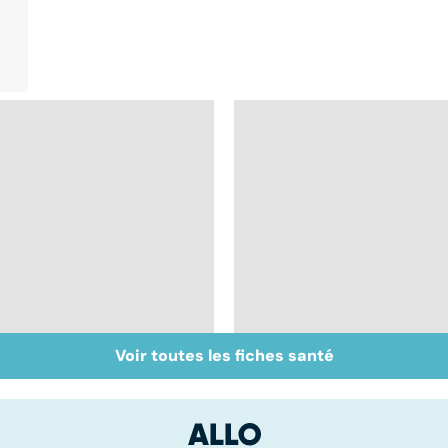
Voir toutes les fiches santé
Phlébites : une
Mediator® : les
affection à traiter
cardiologues en
d'urgence
première ligne