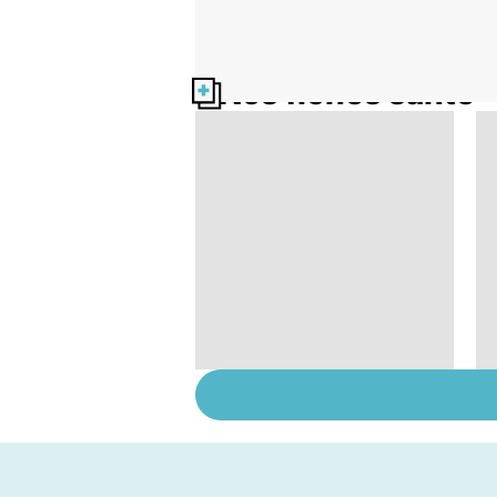
Nos fiches santé
Embolie pulmonaire :
un caillot dans
l'artère pulmonaire