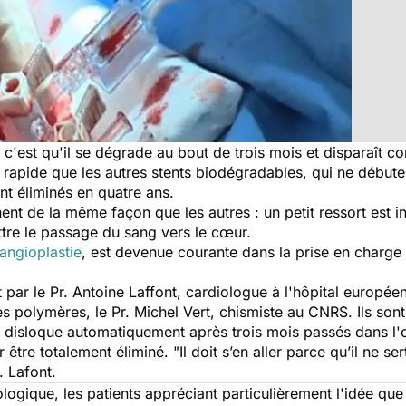
, c'est qu'il se dégrade au bout de trois mois et disparaît 
 rapide que les autres stents biodégradables, qui ne début
nt éliminés en quatre ans.
nent de la même façon que les autres : un petit ressort est 
ettre le passage du sang vers le cœur.
angioplastie
, est devenue courante dans la prise en charg
t par le Pr. Antoine Laffont, cardiologue à l'hôpital europ
es polymères, le Pr. Michel Vert, chismiste au CNRS. Ils son
 disloque automatiquement après trois mois passés dans l'
ar être totalement éliminé. "Il doit s’en aller parce qu’il ne 
. Lafont.
logique, les patients appréciant particulièrement l'idée que