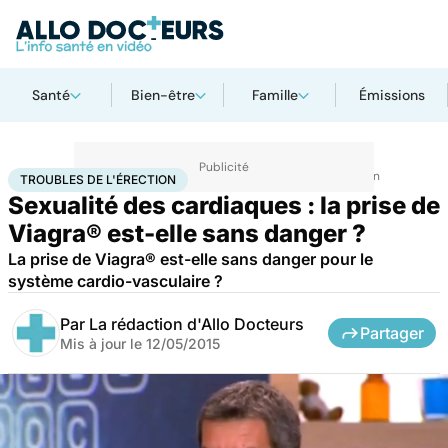
Santé
Bien-être
Famille
Émissions
Accueil
Santé
Maladies
Maladies cardiaques
Troubles de l'érection
TROUBLES DE L'ÉRECTION
Sexualité des cardiaques : la prise de
Viagra® est-elle sans danger ?
La prise de Viagra® est-elle sans danger pour le
système cardio-vasculaire ?
Par
La rédaction d'Allo Docteurs
Partager
Mis à jour le
12/05/2015