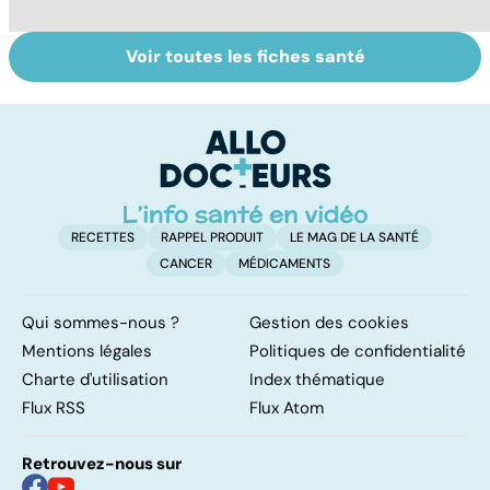
Voir toutes les fiches santé
Troubles de
Tout savoir sur
I
l'érection :
les infections
a
gardez la tête
pulmonaires
fa
haute
d'
RECETTES
RAPPEL PRODUIT
LE MAG DE LA SANTÉ
CANCER
MÉDICAMENTS
Qui sommes-nous ?
Gestion des cookies
Mentions légales
Politiques de confidentialité
Charte d'utilisation
Index thématique
Flux RSS
Flux Atom
Retrouvez-nous sur