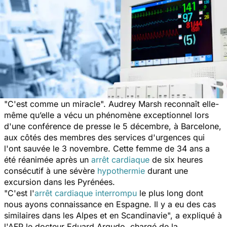
"
C'est comme un miracle
". Audrey Marsh reconnaît elle-
même qu’elle a vécu un phénomène exceptionnel lors
d'une conférence de presse le 5 décembre, à Barcelone,
aux côtés des membres des services d'urgences qui
l'ont sauvée le 3 novembre. Cette femme de 34 ans a
été réanimée après un
arrêt cardiaque
de six heures
consécutif à une sévère
hypothermie
durant une
excursion dans les Pyrénées.
"
C'est l'
arrêt cardiaque interrompu
le plus long dont
nous ayons connaissance en Espagne. Il y a eu des cas
similaires dans les Alpes et en Scandinavie
", a expliqué à
l'AFP le docteur Eduard Argudo, chargé de la