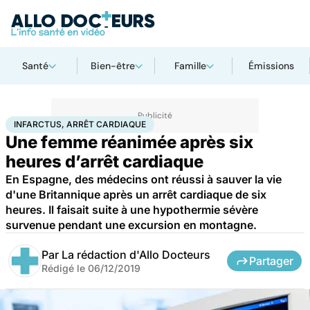
Santé
Bien-être
Famille
Émissions
Accueil
Santé
Infarctus, arrêt cardiaque
INFARCTUS, ARRÊT CARDIAQUE
Une femme réanimée après six
heures d’arrêt cardiaque
En Espagne, des médecins ont réussi à sauver la vie
d'une Britannique après un arrêt cardiaque de six
heures. Il faisait suite à une hypothermie sévère
survenue pendant une excursion en montagne.
Par
La rédaction d'Allo Docteurs
Partager
Rédigé le
06/12/2019