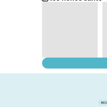
Sclérose en plaques :
tout savoir sur cette
maladie
neurologique
REC