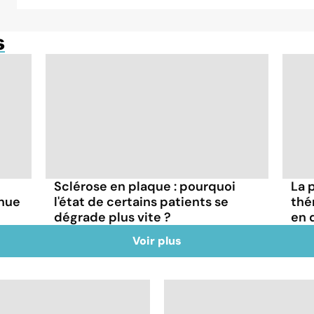
s
Sclérose en plaque : pourquoi
La 
inue
l'état de certains patients se
thé
dégrade plus vite ?
en d
Voir plus