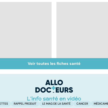
Voir toutes les fiches santé
Dérèglement
Tout savoir sur les
hormonal : et si
infections
c'était les
pulmonaires
surrénales ?
ETTES
RAPPEL PRODUIT
LE MAG DE LA SANTÉ
CANCER
MÉDICAM