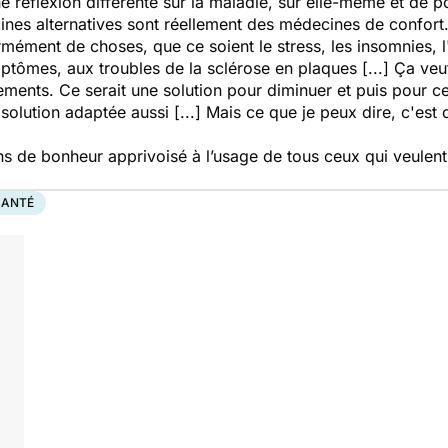
e réflexion différente sur la maladie, sur elle-même et de p
cines alternatives sont réellement des médecines de confor
ément de choses, que ce soient le stress, les insomnies, l
ptômes, aux troubles de la sclérose en plaques [...] Ça veut
tements. Ce serait une solution pour diminuer et puis pour 
olution adaptée aussi [...] Mais ce que je peux dire, c'est 
ns de bonheur apprivoisé à l’usage de tous ceux qui veulent 
SANTÉ