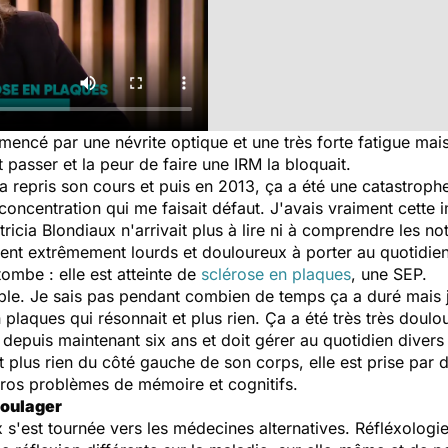
mencé par une névrite optique et une très forte fatigue mais
t passer et la peur de faire une IRM la bloquait.
 a repris son cours et puis en 2013, ça a été une catastrophe,
oncentration qui me faisait défaut. J'avais vraiment cette
ricia Blondiaux n'arrivait plus à lire ni à comprendre les noti
ient extrêmement lourds et douloureux à porter au quotidien
tombe : elle est atteinte de
sclérose en plaques
, une SEP.
le. Je sais pas pendant combien de temps ça a duré mais j'ét
 plaques qui résonnait et plus rien. Ça a été très très doulo
depuis maintenant six ans et doit gérer au quotidien divers 
nt plus rien du côté gauche de son corps, elle est prise par 
gros problèmes de mémoire et cognitifs.
soulager
x s'est tournée vers les médecines alternatives. Réfléxologi