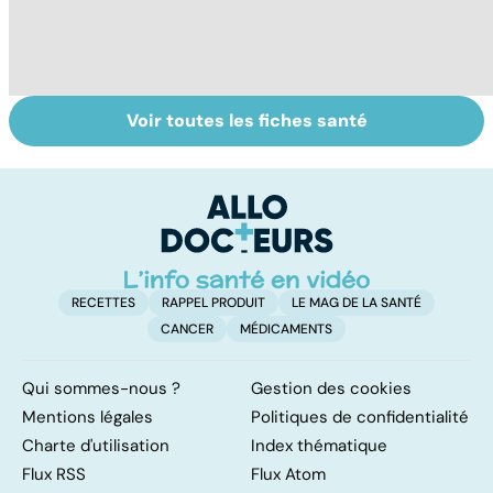
Voir toutes les fiches santé
Retrouver du
Remèdes
C
tonus grâce aux
naturels : les
ai
plantes
trucs de grand-
d
mères
RECETTES
RAPPEL PRODUIT
LE MAG DE LA SANTÉ
CANCER
MÉDICAMENTS
Qui sommes-nous ?
Gestion des cookies
Mentions légales
Politiques de confidentialité
Charte d'utilisation
Index thématique
Flux RSS
Flux Atom