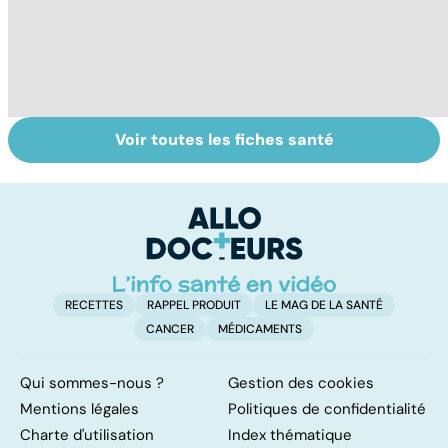
Voir toutes les fiches santé
Algie vasculaire
Acupuncture :
H
de la face : une
comment est-
es
douleur
elle pratiquée ?
m
insupportable
RECETTES
RAPPEL PRODUIT
LE MAG DE LA SANTÉ
CANCER
MÉDICAMENTS
Qui sommes-nous ?
Gestion des cookies
Mentions légales
Politiques de confidentialité
Charte d'utilisation
Index thématique