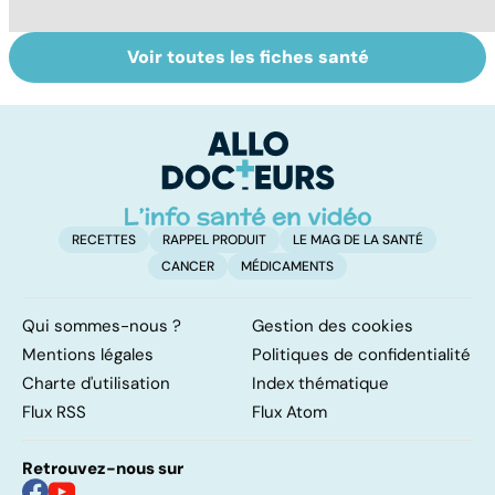
Voir toutes les fiches santé
Le café : une
Les aidants
Al
mine d'or pour
familiaux aussi
d
notre santé ?
ont besoin d'aide
di
tr
RECETTES
RAPPEL PRODUIT
LE MAG DE LA SANTÉ
CANCER
MÉDICAMENTS
Qui sommes-nous ?
Gestion des cookies
Mentions légales
Politiques de confidentialité
Charte d'utilisation
Index thématique
Flux RSS
Flux Atom
Retrouvez-nous sur