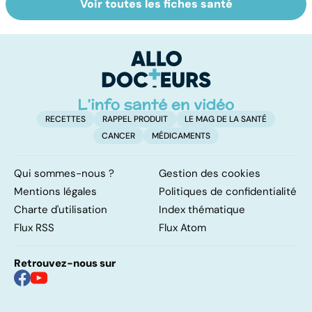
Voir toutes les fiches santé
Tout savoir sur le
Le café : une
Sc
cerveau
mine d'or pour
a
notre santé ?
un
d
e
RECETTES
RAPPEL PRODUIT
LE MAG DE LA SANTÉ
CANCER
MÉDICAMENTS
Qui sommes-nous ?
Gestion des cookies
Mentions légales
Politiques de confidentialité
Charte d'utilisation
Index thématique
Flux RSS
Flux Atom
Retrouvez-nous sur