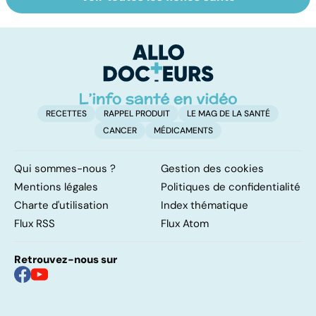
Narcolepsie : des
Maladie de
To
crises de
Huntington : une
c
sommeil
affection
involontaires
neurologique
incurable
RECETTES
RAPPEL PRODUIT
LE MAG DE LA SANTÉ
CANCER
MÉDICAMENTS
Qui sommes-nous ?
Gestion des cookies
Mentions légales
Politiques de confidentialité
Charte d'utilisation
Index thématique
Flux RSS
Flux Atom
Retrouvez-nous sur