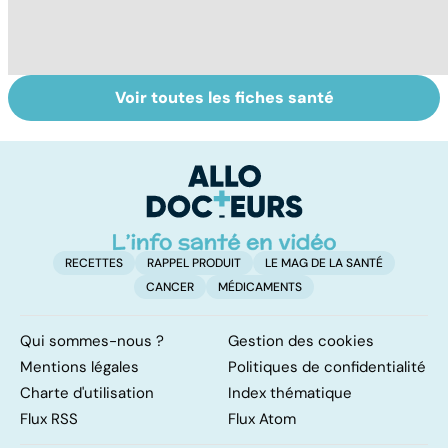
Voir toutes les fiches santé
Qu'est-ce que le
Vivre après un
To
coma ?
coma
le
p
RECETTES
RAPPEL PRODUIT
LE MAG DE LA SANTÉ
CANCER
MÉDICAMENTS
Qui sommes-nous ?
Gestion des cookies
Mentions légales
Politiques de confidentialité
Charte d'utilisation
Index thématique
Flux RSS
Flux Atom