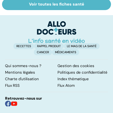
Voir toutes les fiches santé
AVC : quand le
Tout savoir sur
A
cerveau fait une
les maux du froid
va
attaque
cé
é
t
RECETTES
RAPPEL PRODUIT
LE MAG DE LA SANTÉ
CANCER
MÉDICAMENTS
Qui sommes-nous ?
Gestion des cookies
Mentions légales
Politiques de confidentialité
Charte d'utilisation
Index thématique
Flux RSS
Flux Atom
Retrouvez-nous sur