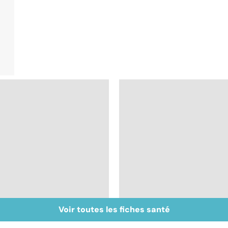
Voir toutes les fiches santé
Accident vasculaire
AVC : l'importance d
cérébral : l'enfant
la rééducation