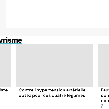
évrisme
iste
Contre l'hypertension artérielle,
Fau
optez pour ces quatre légumes
com
com
?