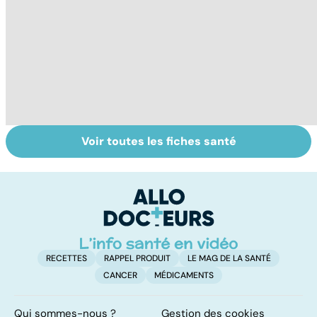
Voir toutes les fiches santé
AVC : quand le
Accident
A
cerveau fait une
vasculaire
l
attaque
cérébral : l'enfant
l
également
touché
RECETTES
RAPPEL PRODUIT
LE MAG DE LA SANTÉ
CANCER
MÉDICAMENTS
Qui sommes-nous ?
Gestion des cookies