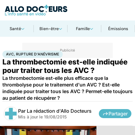
Santé
Bien-être
Famille
Émissions
Accueil
Santé
Maladies
AVC, rupture d'anévrisme
AVC, RUPTURE D'ANÉVRISME
La thrombectomie est-elle indiquée
pour traiter tous les AVC ?
La thrombectomie est-elle plus efficace que la
thrombolyse pour le traitement d'un AVC ? Est-elle
indiquée pour traiter tous les AVC ? Permet-elle toujours
au patient de récupérer ?
Par
La rédaction d'Allo Docteurs
Partager
Mis à jour le
19/08/2015