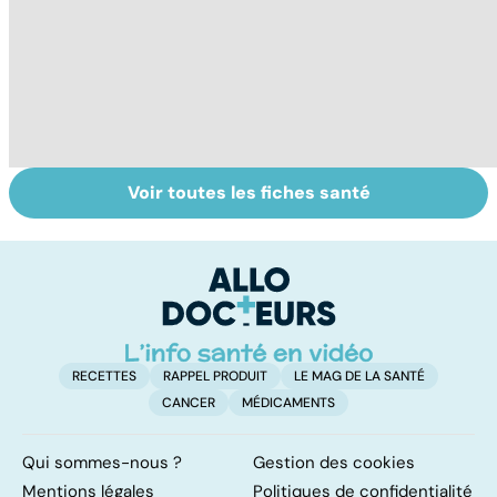
Voir toutes les fiches santé
AVC : quand le
Accident
A
cerveau fait une
vasculaire
l
attaque
cérébral : l'enfant
l
également
touché
RECETTES
RAPPEL PRODUIT
LE MAG DE LA SANTÉ
CANCER
MÉDICAMENTS
Qui sommes-nous ?
Gestion des cookies
Mentions légales
Politiques de confidentialité