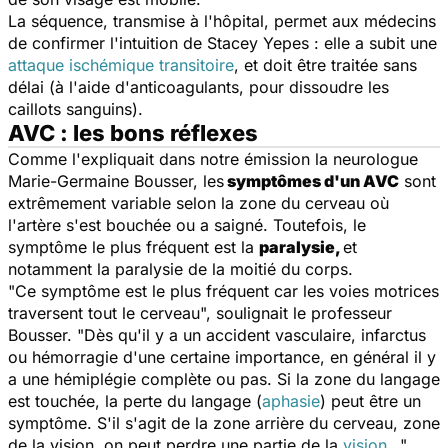
La séquence, transmise à l'hôpital, permet aux médecins
de confirmer l'intuition de Stacey Yepes : elle a subit une
attaque ischémique transitoire
, et doit être traitée sans
délai (à l'aide d'anticoagulants, pour dissoudre les
caillots sanguins).
AVC : les bons réflexes
Comme l'expliquait dans notre émission la neurologue
Marie-Germaine Bousser, les
symptômes d'un AVC
sont
extrêmement variable selon la zone du cerveau où
l'artère s'est bouchée ou a saigné. Toutefois, le
symptôme le plus fréquent est la
paralysie,
et
notamment la paralysie de la moitié du corps.
"Ce symptôme est le plus fréquent car les voies motrices
traversent tout le cerveau", soulignait le professeur
Bousser. "Dès qu'il y a un accident vasculaire, infarctus
ou hémorragie d'une certaine importance, en général il y
a une hémiplégie complète ou pas. Si la zone du langage
est touchée, la perte du langage (
aphasie
) peut être un
symptôme. S'il s'agit de la zone arrière du cerveau, zone
de la vision, on peut perdre une partie de la
vision
…"