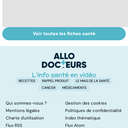
Voir toutes les fiches santé
AVC : quand le
Accident
A
cerveau fait une
vasculaire
l
attaque
cérébral : l'enfant
l
également
touché
RECETTES
RAPPEL PRODUIT
LE MAG DE LA SANTÉ
CANCER
MÉDICAMENTS
Qui sommes-nous ?
Gestion des cookies
Mentions légales
Politiques de confidentialité
Charte d'utilisation
Index thématique
Flux RSS
Flux Atom