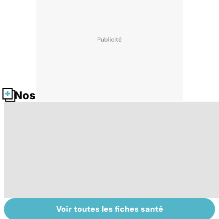
Nos fiches santé
Voir toutes les fiches santé
HPV : tout savoir
Les agrumes et
Ca