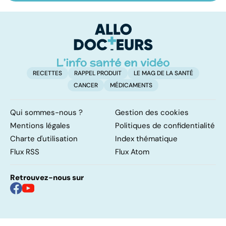
sur les
leurs bienfaits
fa
papillomavirus
pour la santé
t
RECETTES
RAPPEL PRODUIT
LE MAG DE LA SANTÉ
CANCER
MÉDICAMENTS
Qui sommes-nous ?
Gestion des cookies
Mentions légales
Politiques de confidentialité
Charte d'utilisation
Index thématique
Flux RSS
Flux Atom
Retrouvez-nous sur