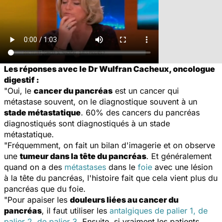
Les réponses avec le Dr Wulfran Cacheux, oncologue
digestif :
"Oui, le
cancer du pancréas
est un cancer qui
métastase souvent, on le diagnostique souvent à un
stade métastatique
. 60% des cancers du pancréas
diagnostiqués sont diagnostiqués à un stade
métastatique.
"Fréquemment, on fait un bilan d'imagerie et on observe
une
tumeur dans la tête du pancréas
. Et généralement
quand on a des
métastases
dans le
foie
avec une lésion
à la tête du pancréas, l'histoire fait que cela vient plus du
pancréas que du foie.
"Pour apaiser les
douleurs liées au cancer du
pancréas
, il faut utiliser les
antalgiques de palier 1, de
palier 2, de palier 3
. Ensuite, si vraiment les patients