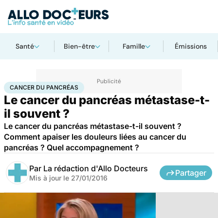
Santé
Bien-être
Famille
Émissions
Accueil
Santé
Maladies
Cancer
Cancer du pancréas
CANCER DU PANCRÉAS
Le cancer du pancréas métastase-t-
il souvent ?
Le cancer du pancréas métastase-t-il souvent ?
Comment apaiser les douleurs liées au cancer du
pancréas ? Quel accompagnement ?
Par
La rédaction d'Allo Docteurs
Partager
Mis à jour le
27/01/2016