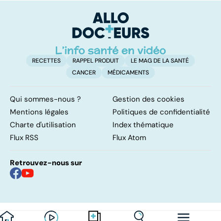
calculs
des cancers les
p
plus redoutés
RECETTES
RAPPEL PRODUIT
LE MAG DE LA SANTÉ
CANCER
MÉDICAMENTS
Qui sommes-nous ?
Gestion des cookies
Mentions légales
Politiques de confidentialité
Charte d'utilisation
Index thématique
Flux RSS
Flux Atom
Retrouvez-nous sur