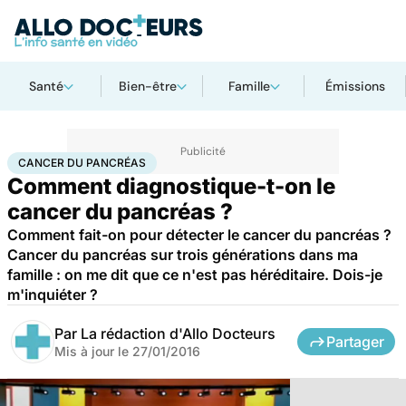
Santé
Bien-être
Famille
Émissions
Accueil
Santé
Maladies
Cancer
Cancer du pancréas
CANCER DU PANCRÉAS
Comment diagnostique-t-on le
cancer du pancréas ?
Comment fait-on pour détecter le cancer du pancréas ?
Cancer du pancréas sur trois générations dans ma
famille : on me dit que ce n'est pas héréditaire. Dois-je
m'inquiéter ?
Par
La rédaction d'Allo Docteurs
Partager
Mis à jour le
27/01/2016