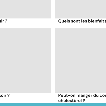
ir ?
Quels sont les bienfait
oir ?
Peut-on manger du co
cholestérol ?