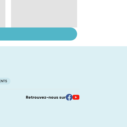
l
Qu'est-ce que l'index
glycémique ?
ENTS
Retrouvez-nous sur