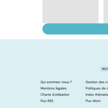
Le magnésium, un
oligo-élément vital
REC
Qui sommes-nous ?
Gestion des c
Mentions légales
Politiques de c
Charte d'utilisation
Index thémati
Flux RSS
Flux Atom