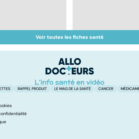
Voir toutes les fiches santé
Intestin irritable : le
Alimentation : le péri
régime FODMAP, une
jeûne ?
solution ?
ETTES
RAPPEL PRODUIT
LE MAG DE LA SANTÉ
CANCER
MÉDICAM
ookies
onfidentialité
que