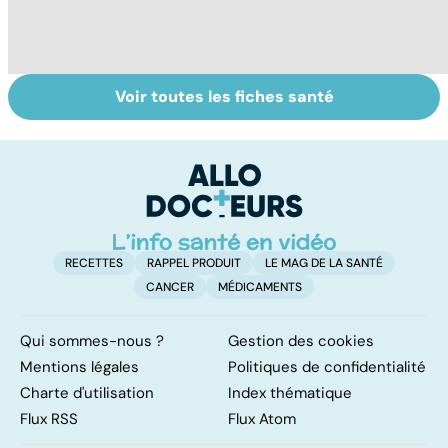
Voir toutes les fiches santé
Conjonctivite,
Faites un pied de
Al
kératite, uvéite :
nez à la rhinite
al
attention les
d
yeux !
l'
RECETTES
RAPPEL PRODUIT
LE MAG DE LA SANTÉ
CANCER
MÉDICAMENTS
Qui sommes-nous ?
Gestion des cookies
Mentions légales
Politiques de confidentialité
Charte d'utilisation
Index thématique
Flux RSS
Flux Atom