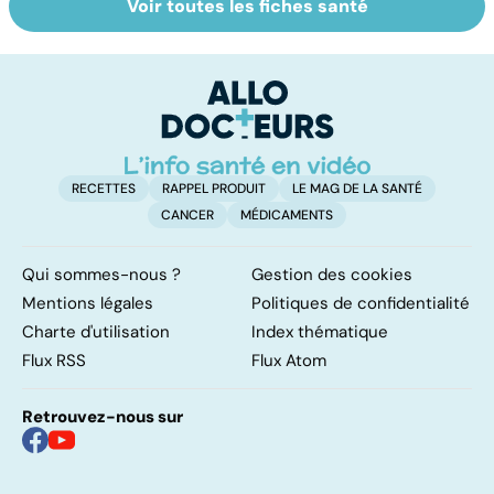
Voir toutes les fiches santé
Tout savoir sur le
Staphylocoque
M
cerveau
doré : une
c
bactérie sous
surveillance
RECETTES
RAPPEL PRODUIT
LE MAG DE LA SANTÉ
CANCER
MÉDICAMENTS
Qui sommes-nous ?
Gestion des cookies
Mentions légales
Politiques de confidentialité
Charte d'utilisation
Index thématique
Flux RSS
Flux Atom
Retrouvez-nous sur