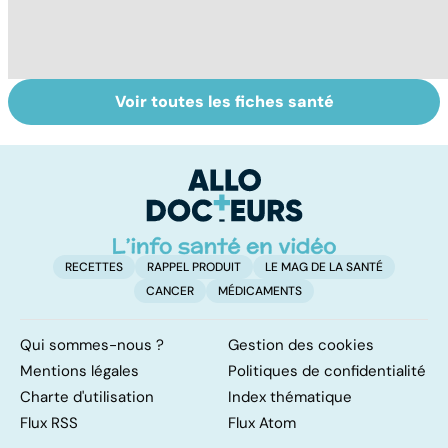
Voir toutes les fiches santé
Spondylarthrite
Ostéopathie, une
Ma
ankylosante, la
thérapie
q
soudure osseuse
manuelle
ve
des articulations
m
RECETTES
RAPPEL PRODUIT
LE MAG DE LA SANTÉ
CANCER
MÉDICAMENTS
Qui sommes-nous ?
Gestion des cookies
Mentions légales
Politiques de confidentialité
Charte d'utilisation
Index thématique
Flux RSS
Flux Atom