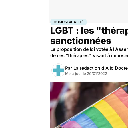
Accueil
Santé
Société
Santé publique
Homosexual
HOMOSEXUALITÉ
LGBT : les "théra
sanctionnées
La proposition de loi votée à l’As
de ces “thérapies”, visant à impose
Par
La rédaction d'Allo Doct
Mis à jour le
26/01/2022