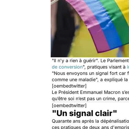
"
Il n'y a rien à guérir
". Le Parlemen
de conversion
", pratiques visant à
"
Nous envoyons un signal fort car
comme une maladie
", a expliqué l
[oembedtwitter]
Le Président Emmanuel Macron s’est 
qu’être soi n’est pas un crime, parce
[oembedtwitter]
"Un signal clair"
Quarante ans après la dépénalisatio
ces pratiques de deux ans d'empri