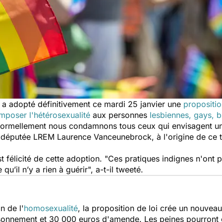
t a adopté définitivement ce mardi 25 janvier une
propositio
imposer l'hétérosexualité
aux personnes
lesbiennes, gays, bi
 formellement nous condamnons tous ceux qui envisagent u
a députée LREM Laurence Vanceunebrock, à l'origine de ce t
félicité de cette adoption. "
Ces pratiques indignes n'ont 
 qu’il n’y a rien à guérir
", a-t-il tweeté.
n de l'
homosexualité
, la proposition de loi crée un nouvea
sonnement et 30 000 euros d'amende. Les peines pourront g