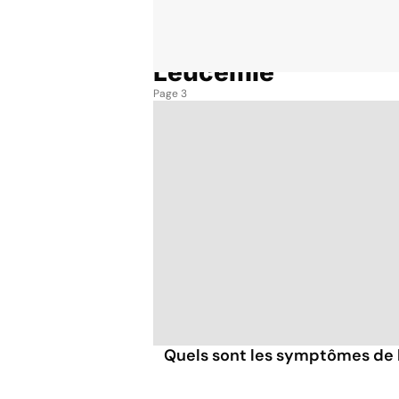
Leucémie
Accueil
Thématiques
Leucémie
Page 3
Quels sont les symptômes de 