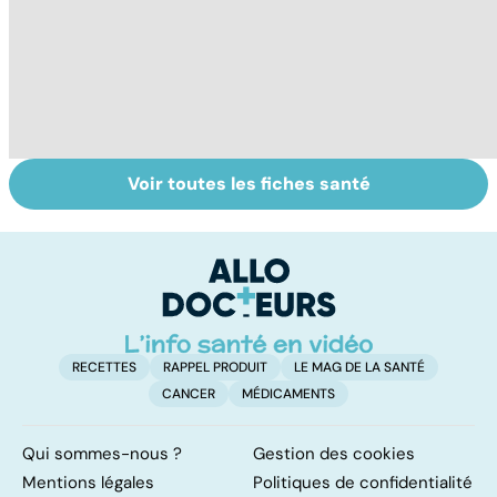
Voir toutes les fiches santé
Analyses
Tout savoir sur
L
biologiques :
les transfusions
l'
comment les
sanguines
l'
interpréter ?
d
t
RECETTES
RAPPEL PRODUIT
LE MAG DE LA SANTÉ
CANCER
MÉDICAMENTS
Qui sommes-nous ?
Gestion des cookies
Mentions légales
Politiques de confidentialité