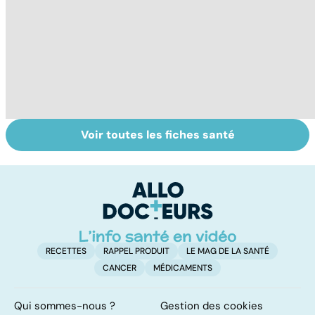
Voir toutes les fiches santé
Faire du sport à
Don de gamètes :
M
domicile, c'est
le pour et le
pr
facile !
contre d'une
av
levée de
l'anonymat
RECETTES
RAPPEL PRODUIT
LE MAG DE LA SANTÉ
CANCER
MÉDICAMENTS
Qui sommes-nous ?
Gestion des cookies