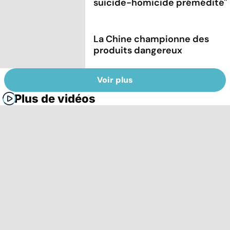
suicide-homicide prémédité''
La Chine championne des
produits dangereux
Voir plus
Plus de vidéos