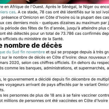
e en Afrique de l'Ouest. Après le Sénégal, le Niger ou enc
miers cas
. A ce stade, 78 cas ont été identifiés sur le sol ivo
 présence d'Omicron en Côte d'Ivoire où la plupart des cas é
reux ces derniers mois - quelques dizaines au maximum par 
a période des fêtes de fin d'année, jusqu'à atteindre plus d
nt été détectés pour un total de 73.786 cas confirmés depu
 officiels du ministère de la Santé.
le nombre de décès
que du Sud fin novembre
et qui se propage depuis à très gr
t sur le nombre de décès en Côte d'Ivoire: deux nouveaux m
ars 2020, selon ces chiffres officiels. En dehors du respec
és comme les banques, administrations, et supermarchés, au
s, le gouvernement a décidé depuis fin décembre de multipl
 les voyageurs arrivant de pays affectés par le variant Omicr
ts.
es les personnes de plus de 18 ans à se faire vacciner contr
ept millions de personnes ont été vaccinées en Côte d'Ivoir