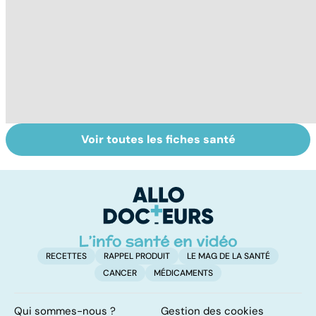
Voir toutes les fiches santé
Soins dentaires :
Dentiers : quand
D
on n'arrête pas le
la vie retrouve
ho
progrès !
son mordant
c'
su
RECETTES
RAPPEL PRODUIT
LE MAG DE LA SANTÉ
CANCER
MÉDICAMENTS
Qui sommes-nous ?
Gestion des cookies