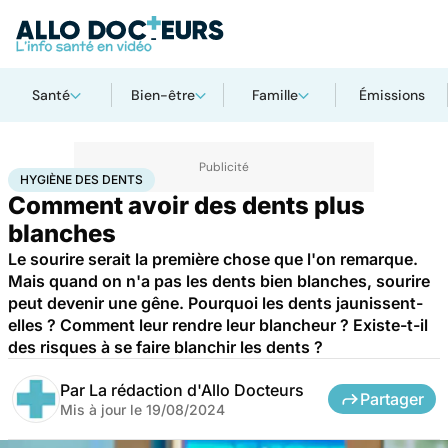
Santé
Bien-être
Famille
Émissions
Accueil
Bien-être
Hygiène des dents
HYGIÈNE DES DENTS
Comment avoir des dents plus
blanches
Le sourire serait la première chose que l'on remarque.
Mais quand on n'a pas les dents bien blanches, sourire
peut devenir une gêne. Pourquoi les dents jaunissent-
elles ? Comment leur rendre leur blancheur ? Existe-t-il
des risques à se faire blanchir les dents ?
Par
La rédaction d'Allo Docteurs
Partager
Mis à jour le
19/08/2024