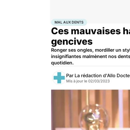
Accueil
Santé
Maladies
Mal aux dents
MAL AUX DENTS
Ces mauvaises ha
gencives
Ronger ses ongles, mordiller un st
insignifiantes malmènent nos dents
quotidien.
Par
La rédaction d'Allo Doct
Mis à jour le
02/03/2023