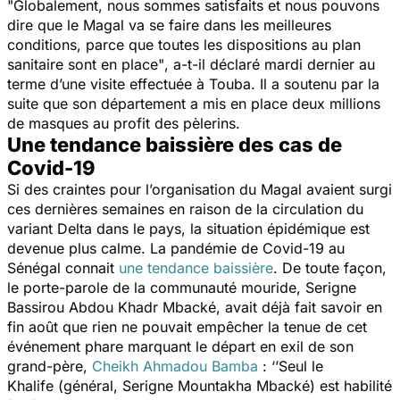
"Globalement, nous sommes satisfaits et nous pouvons
dire que le Magal va se faire dans les meilleures
conditions, parce que toutes les dispositions au plan
sanitaire sont en place"
, a-t-il déclaré mardi dernier au
terme d’une visite effectuée à Touba. Il a soutenu par la
suite que son département a mis en place deux millions
de masques au profit des pèlerins.
Une tendance baissière des cas de
Covid-19
Si des craintes pour l’organisation du Magal avaient surgi
ces dernières semaines en raison de la circulation du
variant Delta dans le pays, la situation épidémique est
devenue plus calme. La pandémie de Covid-19 au
Sénégal connait
une tendance baissière
. De toute façon,
le porte-parole de la communauté mouride, Serigne
Bassirou Abdou Khadr Mbacké, avait déjà fait savoir en
fin août que rien ne pouvait empêcher la tenue de cet
événement phare marquant le départ en exil de son
grand-père,
Cheikh Ahmadou Bamba
:
‘’Seul le
Khalife
(général, Serigne Mountakha Mbacké)
est habilité