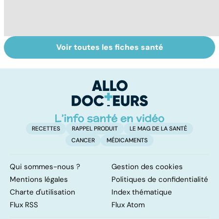
Voir toutes les fiches santé
La tuberculose
La gale, une
M
pulmonaire
maladie très
ér
contagieuse
c
r
RECETTES
RAPPEL PRODUIT
LE MAG DE LA SANTÉ
CANCER
MÉDICAMENTS
Qui sommes-nous ?
Gestion des cookies
Mentions légales
Politiques de confidentialité
Charte d'utilisation
Index thématique
Flux RSS
Flux Atom