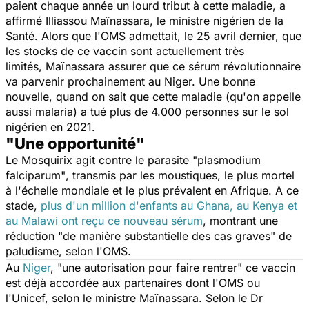
paient chaque année un lourd tribut à cette maladie, a
affirmé Illiassou Maïnassara, le ministre nigérien de la
Santé. Alors que l'OMS admettait, le 25 avril dernier, que
les stocks de ce vaccin sont actuellement très
limités, Maïnassara assurer que ce sérum révolutionnaire
va parvenir prochainement au Niger. Une bonne
nouvelle, quand on sait que cette maladie (qu'on appelle
aussi malaria) a tué plus de 4.000 personnes sur le sol
nigérien en 2021.
"Une opportunité"
Le Mosquirix
agit contre le parasite "
plasmodium
falciparum"
, transmis par les moustiques, le plus mortel
à l'échelle mondiale et le plus prévalent en Afrique. A ce
stade,
plus d'un million d'enfants au Ghana, au Kenya et
au Malawi ont reçu ce nouveau sérum
, montrant une
réduction "
de manière substantielle des cas graves"
de
paludisme
, selon l'OMS.
Au
Niger
,
"une autorisation pour faire rentrer"
ce vaccin
est déjà accordée aux partenaires dont l'OMS ou
l'Unicef, selon le ministre Maïnassara. Selon le Dr