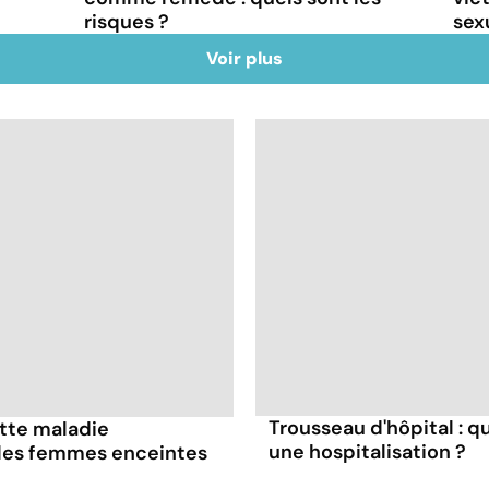
risques ?
sex
Voir plus
Trousseau d'hôpital : q
ette maladie
une hospitalisation ?
 les femmes enceintes