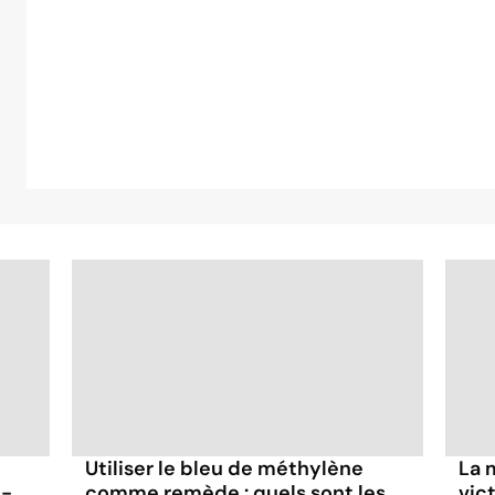
Utiliser le bleu de méthylène
La 
t-
comme remède : quels sont les
vic