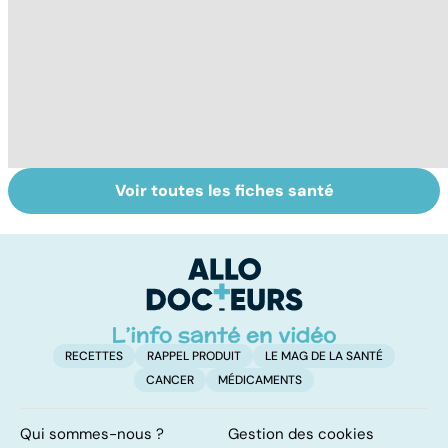
Voir toutes les fiches santé
Tout savoir sur
Inflammation des
Vi
les infections
amygdales : que
oc
pulmonaires
faire en cas
qu
d'angine ?
su
in
RECETTES
RAPPEL PRODUIT
LE MAG DE LA SANTÉ
CANCER
MÉDICAMENTS
Qui sommes-nous ?
Gestion des cookies