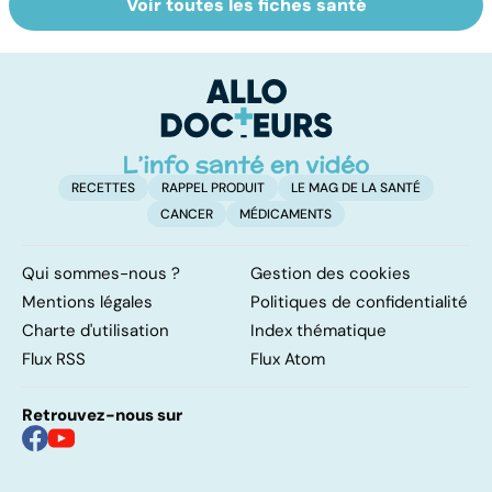
Voir toutes les fiches santé
Covid-19 : tout
La tuberculose
To
savoir sur la
pulmonaire
le
maladie
p
RECETTES
RAPPEL PRODUIT
LE MAG DE LA SANTÉ
CANCER
MÉDICAMENTS
Qui sommes-nous ?
Gestion des cookies
Mentions légales
Politiques de confidentialité
Charte d'utilisation
Index thématique
Flux RSS
Flux Atom
Retrouvez-nous sur