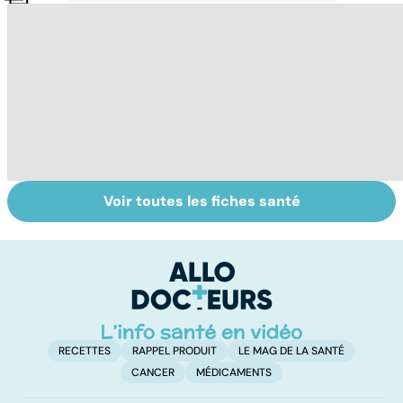
Voir toutes les fiches santé
La tuberculose
Le magnésium,
In
pulmonaire
un oligo-élément
l
vital
F
so
RECETTES
RAPPEL PRODUIT
LE MAG DE LA SANTÉ
CANCER
MÉDICAMENTS