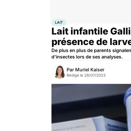
Accueil
Famille
Enfant
Lait
LAIT
Lait infantile Gall
présence de larv
De plus en plus de parents signalen
d'insectes lors de ses analyses.
Par
Muriel Kaiser
Rédigé le
28/07/2023