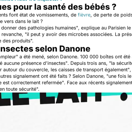
ues pour la santé des bébés ?
nts font état de vomissements, de
fièvre
, de perte de poid
e vers dans le lait ?
e donner des pathologies humaines"
, explique au
Parisien
le
n revanche,
"il peut y avoir des microbes associées. La prése
e des produits".
insectes selon Danone
ampleur"
a été mené, selon Danone. 100 000 boîtes ont été 
lé aucune présence d'insectes"
. Depuis trois ans,
"la sécuri
r autour du couvercle, les caisses de transport également"
,
tres signalement ont été faits ? Selon Danone,
"une fois l
lle est correctement refermée"
. Face aux récents signalemen
n toute sécurité".