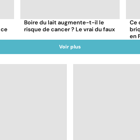
Boire du lait augmente-t-il le
Ce q
 ce
risque de cancer ? Le vrai du faux
bri
en 
Voir plus