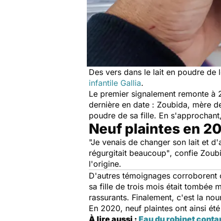
Des vers dans le lait en poudre de
infantile Gallia
.
Le premier signalement remonte à 20
dernière en date : Zoubida, mère de 
poudre de sa fille. En s'approchant,
Neuf plaintes en 2
"Je venais de changer son lait et d'
régurgitait beaucoup"
, confie Zoub
l'origine.
D'autres témoignages corroborent ce
sa fille de trois mois était tombée 
rassurants. Finalement, c'est la nou
En 2020, neuf plaintes ont ainsi é
À lire aussi :
Eau du robinet contam