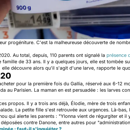
 leur progéniture. C'est la malheureuse découverte de nom
20. Au total, depuis, 110 parents ont signalé la
présence 
famille de 33 ans. Il y a quelques jours, elle est tombée sur
 elle découvre alors qu'il s'agit d'une larve, rapporte le quo
020
acheter pour la première fois du Gallia, réservé aux 6-12 mo
ida au
Parisien.
La maman en est persuadée : les larves cont
s propos. Il y a trois ans déjà, Élodie, mère de trois enfan
malade. La petite fille s'est retrouvée aux urgences. Là-bas
nou qui alerte les parents :
"Ylonna vient de régurgiter et il 
té déposées contre Danone, entre autres pour
"administratio
inée : faut-il s'inquiéter ?