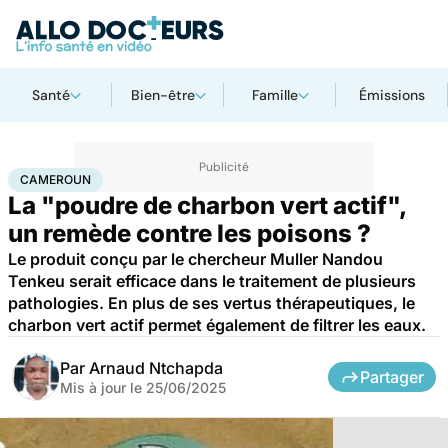
Santé
Bien-être
Famille
Émissions
Accueil
Santé
Médicaments
Cameroun
CAMEROUN
La "poudre de charbon vert actif",
un remède contre les poisons ?
Le produit conçu par le chercheur Muller Nandou
Tenkeu serait efficace dans le traitement de plusieurs
pathologies. En plus de ses vertus thérapeutiques, le
charbon vert actif permet également de filtrer les eaux.
Par
Arnaud Ntchapda
Partager
Mis à jour le
25/06/2025