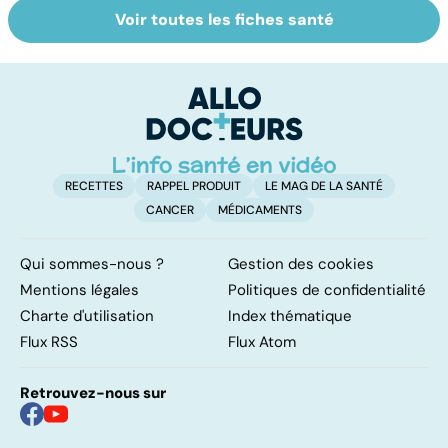
Voir toutes les fiches santé
La tuberculose
L'eau, source de
L
pulmonaire
vie
d
d
â
RECETTES
RAPPEL PRODUIT
LE MAG DE LA SANTÉ
CANCER
MÉDICAMENTS
Qui sommes-nous ?
Gestion des cookies
Mentions légales
Politiques de confidentialité
Charte d'utilisation
Index thématique
Flux RSS
Flux Atom
Retrouvez-nous sur