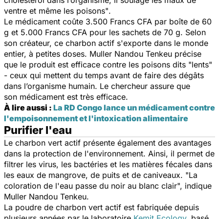
ventre et même les poisons"
.
Le médicament coûte 3.500 Francs CFA par boîte de 60
g et 5.000 Francs CFA pour les sachets de 70 g. Selon
son créateur, ce charbon actif s'exporte dans le monde
entier, à petites doses. Muller Nandou Tenkeu précise
que le produit est efficace contre les poisons dits
"lents"
-
ceux qui mettent du temps avant de faire des dégâts
dans l’organisme humain
.
Le chercheur assure que
son
médicament
est très efficace.
À lire aussi :
La RD Congo lance un médicament contre
l'empoisonnement et l'intoxication alimentaire
Purifier l'eau
Le charbon vert actif présente également des avantages
dans la protection de l'
environnement
. Ainsi, il permet de
filtrer les virus, les bactéries et les matières fécales dans
les eaux de mangrove, de puits et de caniveaux.
"La
coloration de l'eau passe du noir au blanc clair
"
,
indique
Muller Nandou Tenkeu.
La
poudre de charbon vert actif est fabriquée depuis
plusieurs années par le laboratoire
Kemit Ecology
,
basé