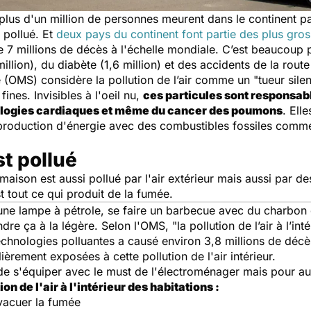
 plus d'un million de personnes meurent dans le continent p
r pollué. Et
deux pays du continent font partie des plus gro
 de 7 millions de décès à l'échelle mondiale. C’est beaucoup
million), du diabète (1,6 million) et des accidents de la route
 (OMS) considère la pollution de l’air comme un "
tueur sile
fines. Invisibles à l'oeil nu,
ces particules sont responsab
ologies cardiaques et même du cancer des poumons
. Ell
 production d'énergie avec des combustibles fossiles comme
st pollué
a maison est aussi pollué par l'air extérieur mais aussi par d
st tout ce qui produit de la fumée.
 une lampe à pétrole, se faire un barbecue avec du charbon 
endre ça à la légère. Selon l'OMS, "
la pollution de l’air à l’in
 technologies polluantes a causé environ 3,8 millions de déc
èrement exposées à cette pollution de l'air intérieur.
e s'équiper avec le must de l'électroménager mais pour au
on de l'air à l'intérieur des habitations :
vacuer la fumée