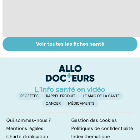
Voir toutes les fiches santé
Anémie :
La tuberculose
C
symptômes,
pulmonaire
m
causes et
traitements
RECETTES
RAPPEL PRODUIT
LE MAG DE LA SANTÉ
CANCER
MÉDICAMENTS
Qui sommes-nous ?
Gestion des cookies
Mentions légales
Politiques de confidentialité
Charte d'utilisation
Index thématique