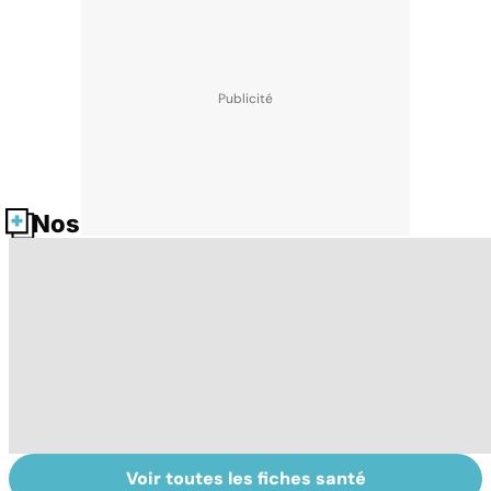
Nos fiches santé
Voir toutes les fiches santé
Virus du Nil
La tuberculose
L