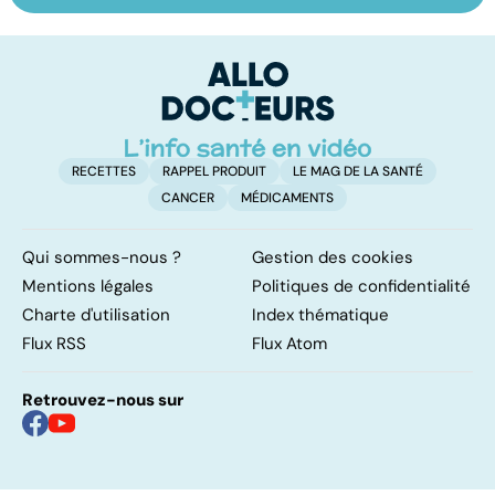
occidental : ce
pulmonaire
fl
qu’il faut savoir
sur cette
infection
RECETTES
RAPPEL PRODUIT
LE MAG DE LA SANTÉ
CANCER
MÉDICAMENTS
Qui sommes-nous ?
Gestion des cookies
Mentions légales
Politiques de confidentialité
Charte d'utilisation
Index thématique
Flux RSS
Flux Atom
Retrouvez-nous sur